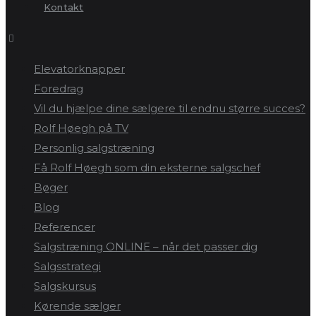
Kontakt
Elevatorknapper
Foredrag
Vil du hjælpe dine sælgere til endnu større succes?
Rolf Høegh på TV
Personlig salgstræning
Få Rolf Høegh som din eksterne salgschef
Bøger
Blog
Referencer
Salgstræning ONLINE – når det passer dig
Salgsstrategi
Salgskursus
Kørende sælger