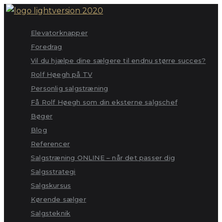
Skip
to
Elevatorknapper
content
Foredrag
Vil du hjælpe dine sælgere til endnu større succes?
Rolf Høegh på TV
Personlig salgstræning
Få Rolf Høegh som din eksterne salgschef
Bøger
Blog
Referencer
Salgstræning ONLINE – når det passer dig
Salgsstrategi
Salgskursus
Kørende sælger
Salgsteknik