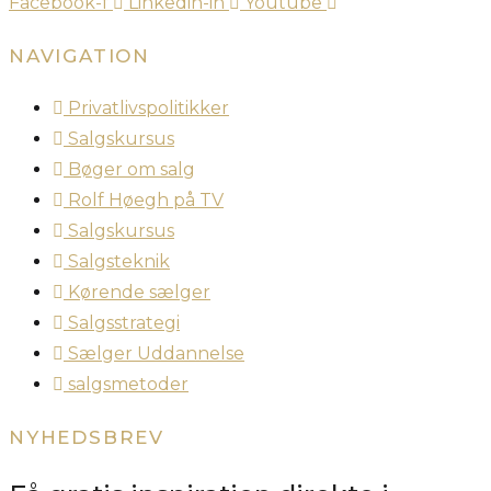
Facebook-f
Linkedin-in
Youtube
NAVIGATION
Privatlivspolitikker
Salgskursus
Bøger om salg
Rolf Høegh på TV
Salgskursus
Salgsteknik
Kørende sælger
Salgsstrategi
Sælger Uddannelse
salgsmetoder
NYHEDSBREV