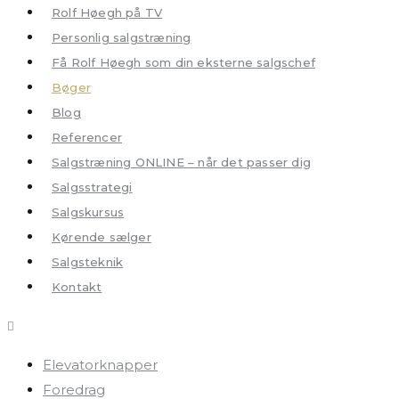
Rolf Høegh på TV
Personlig salgstræning
Få Rolf Høegh som din eksterne salgschef
Bøger
Blog
Referencer
Salgstræning ONLINE – når det passer dig
Salgsstrategi
Salgskursus
Kørende sælger
Salgsteknik
Kontakt
Elevatorknapper
Foredrag