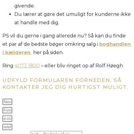
givende.
Du lærer at gøre det umuligt for kunderne
ikke
at handle med dig.
PS vil du gerne i gang allerede
nu
? Så kan du finde
et par af de bedste bøger omkring salg i
boghand
len
i kælderen
her på siden.
Ring
4073 1800
– eller bliv ringet op af Rolf Høegh
UDFYLD FORMULAREN FORNEDEN, SÅ
KONTAKTER JEG DIG HURTIGST MULIGT.