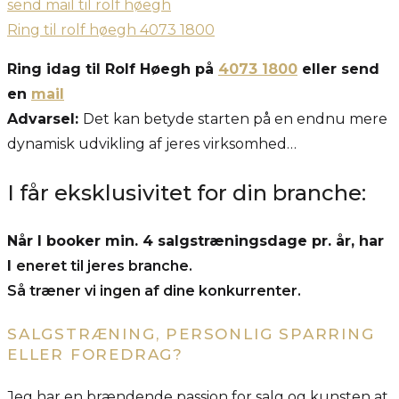
send mail til rolf høegh
Ring til rolf høegh 4073 1800
Ring idag til Rolf Høegh på
4073 1800
eller send
en
mail
Advarsel:
Det kan betyde starten på en endnu mere
dynamisk udvikling af jeres virksomhed…
I får eksklusivitet for din branche:
Når I booker min. 4 salgstræningsdage pr. år, har
I
eneret til jeres branche.
Så træner vi ingen af dine konkurrenter.
SALGSTRÆNING, PERSONLIG SPARRING
ELLER FOREDRAG?
Jeg har en brændende passion for salg og kunsten at