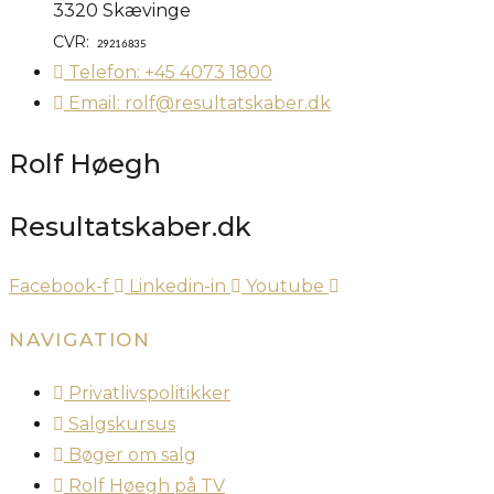
3320 Skævinge
CVR:
29216835
Telefon: +45 4073 1800
Email: rolf@resultatskaber.dk
Rolf Høegh
Resultatskaber.dk
Facebook-f
Linkedin-in
Youtube
NAVIGATION
Privatlivspolitikker
Salgskursus
Bøger om salg
Rolf Høegh på TV