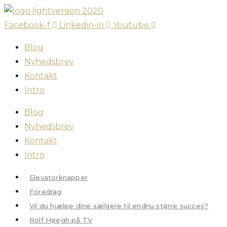
Skip
to
Facebook-f
Linkedin-in
Youtube
content
Blog
Nyhedsbrev
Kontakt
Intro
Blog
Nyhedsbrev
Kontakt
Intro
Elevatorknapper
Foredrag
Vil du hjælpe dine sælgere til endnu større succes?
Rolf Høegh på TV