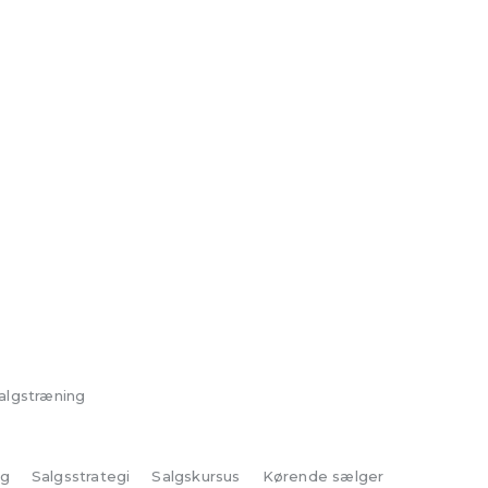
salgstræning
ig
Salgsstrategi
Salgskursus
Kørende sælger