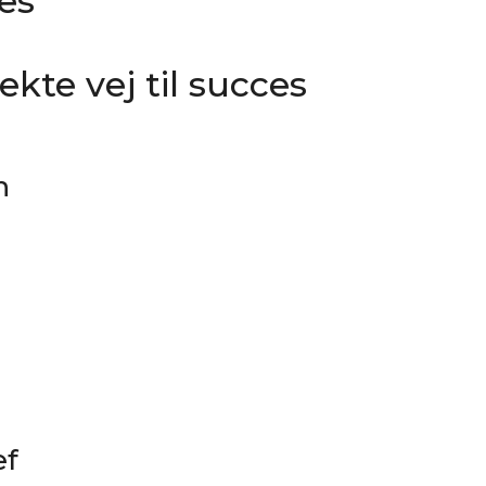
ces
ekte vej til succes
h
ef