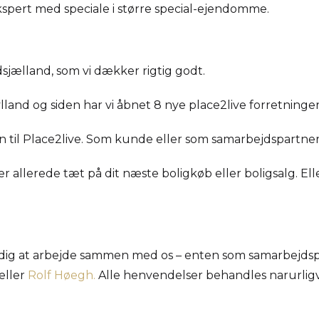
kspert med speciale i større special-ejendomme.
dsjælland, som vi dækker rigtig godt.
Jylland og siden har vi åbnet 8 nye place2live forretninger
en til Place2live. Som kunde eller som samarbejdspartne
u er allerede tæt på dit næste boligkøb eller boligsalg. 
dig at arbejde sammen med os – enten som samarbejdspar
eller
Rolf Høegh.
Alle henvendelser behandles narurligv