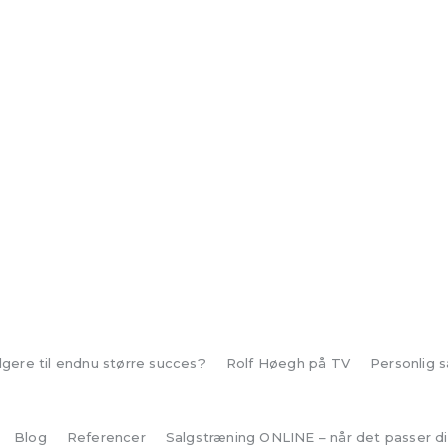
lgere til endnu større succes?
Rolf Høegh på TV
Personlig 
Blog
Referencer
Salgstræning ONLINE – når det passer d