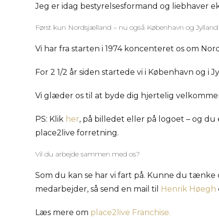
Jeg er idag bestyrelsesformand og liebhaver e
Først kun Nordsjælland – nu også København og Jylland
Vi har fra starten i 1974 koncenteret os om Nor
For 2 1/2 år siden startede vi i København og i 
Vi glæder os til at byde dig hjertelig velkomm
PS: Klik
her
, på billedet eller på logoet – og d
place2live forretning.
Vil du arbejde sammen med os?
Som du kan se har vi fart på. Kunne du tænke 
medarbejder, så send en mail til
Henrik Høegh
Læs mere om
place2live Franchise.