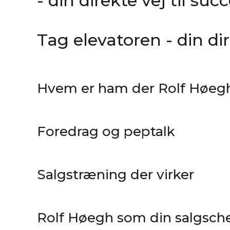
- din direkte vej til suc
Tag elevatoren - din dir
Hvem er ham der Rolf Høeg
Foredrag og peptalk
Salgstræning der virker
Rolf Høegh som din salgsch