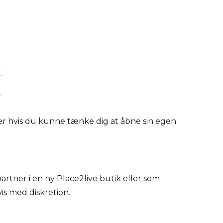
.
r
Eller hvis du kunne tænke dig at åbne sin egen
tner i en ny Place2live butik eller som
is med diskretion.