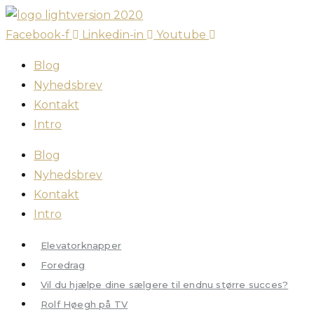
Skip
to
Facebook-f
Linkedin-in
Youtube
content
Blog
Nyhedsbrev
Kontakt
Intro
Blog
Nyhedsbrev
Kontakt
Intro
Elevatorknapper
Foredrag
Vil du hjælpe dine sælgere til endnu større succes?
Rolf Høegh på TV