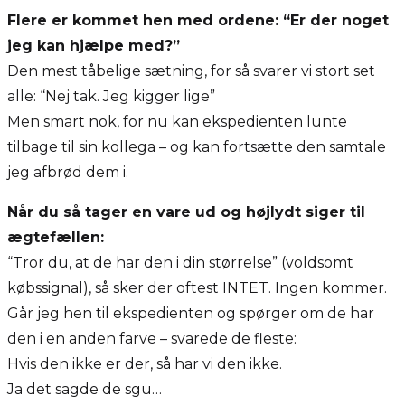
Flere er kommet hen med ordene: “Er der noget
jeg kan hjælpe med?”
Den mest tåbelige sætning, for så svarer vi stort set
alle: “Nej tak. Jeg kigger lige”
Men smart nok, for nu kan ekspedienten lunte
tilbage til sin kollega – og kan fortsætte den samtale
jeg afbrød dem i.
Når du så tager en vare ud og højlydt siger til
ægtefællen:
“Tror du, at de har den i din størrelse” (voldsomt
købssignal), så sker der oftest INTET. Ingen kommer.
Går jeg hen til ekspedienten og spørger om de har
den i en anden farve – svarede de fleste:
Hvis den ikke er der, så har vi den ikke.
Ja det sagde de sgu…