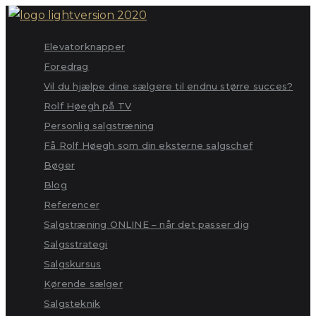
Skip
to
Elevatorknapper
content
Foredrag
Vil du hjælpe dine sælgere til endnu større succes?
Rolf Høegh på TV
Personlig salgstræning
Få Rolf Høegh som din eksterne salgschef
Bøger
Blog
Referencer
Salgstræning ONLINE – når det passer dig
Salgsstrategi
Salgskursus
Kørende sælger
Salgsteknik