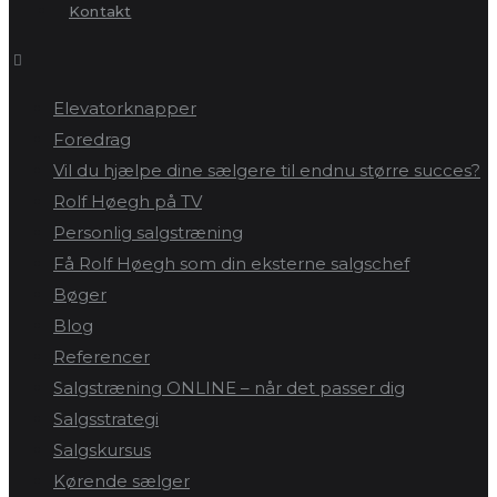
Kontakt
Elevatorknapper
Foredrag
Vil du hjælpe dine sælgere til endnu større succes?
Rolf Høegh på TV
Personlig salgstræning
Få Rolf Høegh som din eksterne salgschef
Bøger
Blog
Referencer
Salgstræning ONLINE – når det passer dig
Salgsstrategi
Salgskursus
Kørende sælger