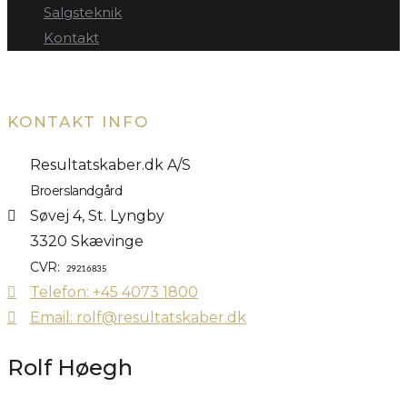
Salgsteknik
Kontakt
KONTAKT INFO
Resultatskaber.dk A/S
Broerslandgård
Søvej 4, St. Lyngby
3320 Skævinge
CVR:
29216835
Telefon: +45 4073 1800
Email: rolf@resultatskaber.dk
Rolf Høegh