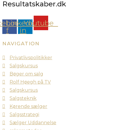
Resultatskaber.dk
cebook-
Linkedin-
Youtube
f
in
NAVIGATION
Privatlivspolitikker
Salgskursus
Bøger om salg
Rolf Høegh på TV
Salgskursus
Salgsteknik
Kørende sælger
Salgsstrategi
Sælger Uddannelse