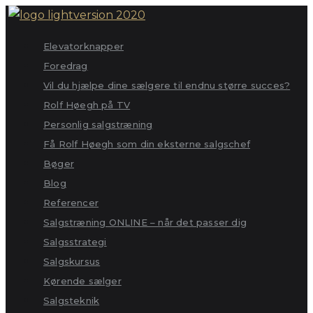
Skip
to
Elevatorknapper
content
Foredrag
Vil du hjælpe dine sælgere til endnu større succes?
Rolf Høegh på TV
Personlig salgstræning
Få Rolf Høegh som din eksterne salgschef
Bøger
Blog
Referencer
Salgstræning ONLINE – når det passer dig
Salgsstrategi
Salgskursus
Kørende sælger
Salgsteknik