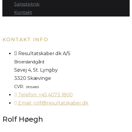
Salgsteknik
Kontakt
KONTAKT INFO
Resultatskaber.dk A/S
Broerslandgård
Søvej 4, St. Lyngby
3320 Skævinge
CVR:
29216835
Telefon: +45 4073 1800
Email: rolf@resultatskaber.dk
Rolf Høegh