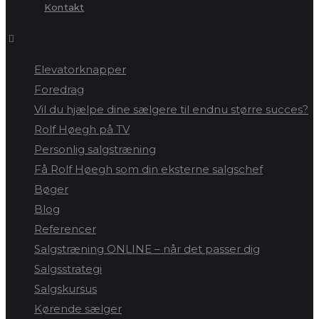
Kontakt
Elevatorknapper
Foredrag
Vil du hjælpe dine sælgere til endnu større succes?
Rolf Høegh på TV
Personlig salgstræning
Få Rolf Høegh som din eksterne salgschef
Bøger
Blog
Referencer
Salgstræning ONLINE – når det passer dig
Salgsstrategi
Salgskursus
Kørende sælger