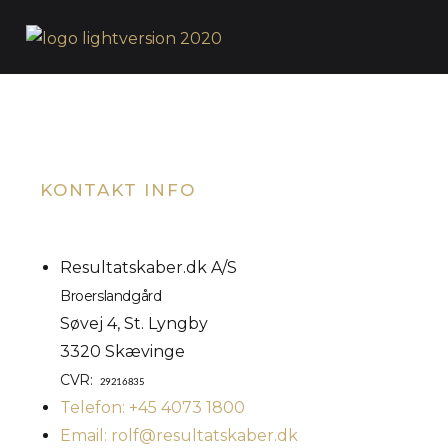
KONTAKT INFO
Resultatskaber.dk A/S
Broerslandgård
Søvej 4, St. Lyngby
3320 Skævinge
CVR:
29216835
Telefon: +45 4073 1800
Email: rolf@resultatskaber.dk