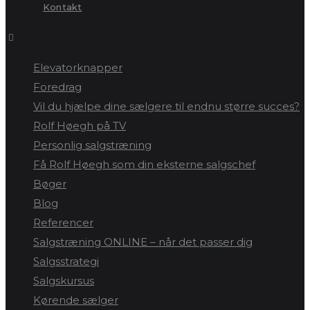
Kontakt
Elevatorknapper
Foredrag
Vil du hjælpe dine sælgere til endnu større succes?
Rolf Høegh på TV
Personlig salgstræning
Få Rolf Høegh som din eksterne salgschef
Bøger
Blog
Referencer
Salgstræning ONLINE – når det passer dig
Salgsstrategi
Salgskursus
Kørende sælger