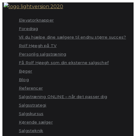
Skip
to
Elevatorknapper
content
Foredrag
Vil du hjælpe dine sælgere til endnu større succes?
Rolf Høegh på TV
Personlig salgstræning
Få Rolf Høegh som din eksterne salgschef
Bøger
Blog
Referencer
Salgstræning ONLINE – når det passer dig
Salgsstrategi
Salgskursus
Kørende sælger
Salgsteknik