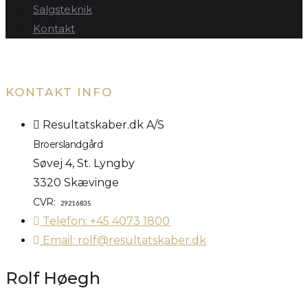
Salgsteknik
Kontakt
KONTAKT INFO
Resultatskaber.dk A/S
Broerslandgård
Søvej 4, St. Lyngby
3320 Skævinge
CVR:
29216835
Telefon: +45 4073 1800
Email: rolf@resultatskaber.dk
Rolf Høegh