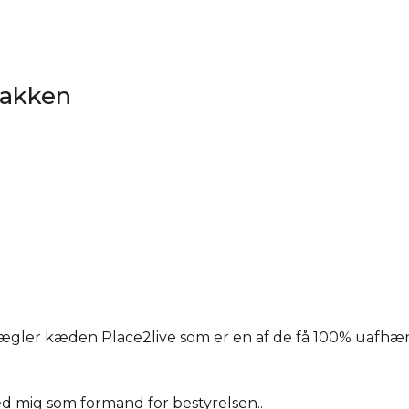
dbakken
smægler kæden Place2live som er en af de få 100% uaf
d mig som formand for bestyrelsen..