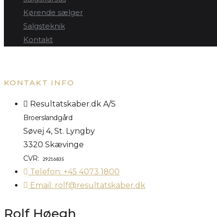
Kørende sælger
Salgsteknik
Kontakt
KONTAKT INFO
Resultatskaber.dk A/S
Broerslandgård
Søvej 4, St. Lyngby
3320 Skævinge
CVR:
29216835
Telefon: +45 4073 1800
Email: rolf@resultatskaber.dk
Rolf Høegh