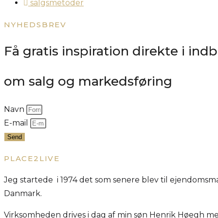
salgsmetoder
NYHEDSBREV
Få gratis inspiration direkte i in
om salg og markedsføring
Navn
E-mail
Send
PLACE2LIVE
Jeg startede i 1974 det som senere blev til ejendom
Danmark.
Virksomheden drives i dag af min søn Henrik Høegh me