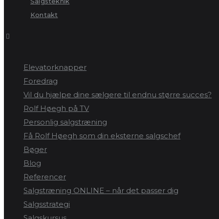
Salgsteknik
Kontakt
Elevatorknapper
Foredrag
Vil du hjælpe dine sælgere til endnu større succes?
Rolf Høegh på TV
Personlig salgstræning
Få Rolf Høegh som din eksterne salgschef
Bøger
Blog
Referencer
Salgstræning ONLINE – når det passer dig
Salgsstrategi
Salgskursus