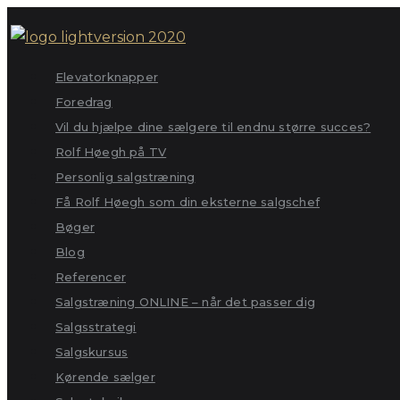
Skip
to
content
Elevatorknapper
Foredrag
Vil du hjælpe dine sælgere til endnu større succes?
Rolf Høegh på TV
Personlig salgstræning
Få Rolf Høegh som din eksterne salgschef
Bøger
Blog
Referencer
Salgstræning ONLINE – når det passer dig
Salgsstrategi
Salgskursus
Kørende sælger