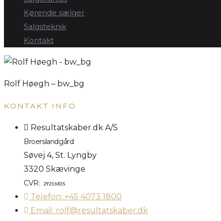
Kørende sælger
Salgsteknik
Kontakt
Rolf Høegh – bw_bg
KONTAKT INFO
Resultatskaber.dk A/S
Broerslandgård
Søvej 4, St. Lyngby
3320 Skævinge
CVR:
29216835
Telefon: +45 4073 1800
Email: rolf@resultatskaber.dk