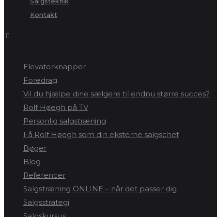
Salgsteknik
Kontakt
Elevatorknapper
Foredrag
Vil du hjælpe dine sælgere til endnu større succes?
Rolf Høegh på TV
Personlig salgstræning
Få Rolf Høegh som din eksterne salgschef
Bøger
Blog
Referencer
Salgstræning ONLINE – når det passer dig
Salgsstrategi
Salgskursus