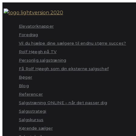
Skip
to
content
Elevatorknapper
Foredrag
Vil du hjælpe dine sælgere til endnu større succes?
Rolf Høegh på TV
Personlig salgstræning
Få Rolf Høegh som din eksterne salgschef
Bøger
Blog
Referencer
Salgstræning ONLINE – når det passer dig
Salgsstrategi
Salgskursus
Kørende sælger